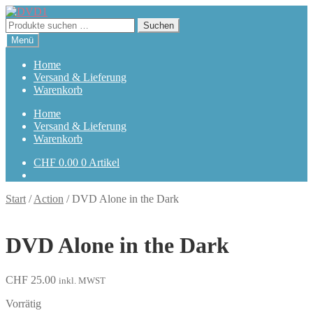
Zur
Zum
Navigation
Inhalt
Suchen
Suchen
springen
springen
nach:
Menü
Home
Versand & Lieferung
Warenkorb
Home
Versand & Lieferung
Warenkorb
CHF
0.00
0 Artikel
Start
/
Action
/
DVD Alone in the Dark
DVD Alone in the Dark
CHF
25.00
inkl. MWST
Vorrätig