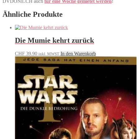
DVDONE.CH auch
für eine Woche gemietet werden
!
Ähnliche Produkte
Die Mumie kehrt zurück
CHF
39.90
In den Warenkorb
inkl. MWST