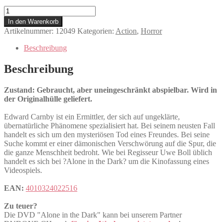
Alone
in
In den Warenkorb
the
Artikelnummer:
12049
Kategorien:
Action
,
Horror
Dark
Menge
Beschreibung
Beschreibung
Zustand: Gebraucht, aber uneingeschränkt abspielbar. Wird in
der Originalhülle geliefert.
Edward Carnby ist ein Ermittler, der sich auf ungeklärte,
übernatürliche Phänomene spezialisiert hat. Bei seinem neusten Fall
handelt es sich um den mysteriösen Tod eines Freundes. Bei seine
Suche kommt er einer dämonischen Verschwörung auf die Spur, die
die ganze Menschheit bedroht. Wie bei Regisseur Uwe Boll üblich
handelt es sich bei ?Alone in the Dark? um die Kinofassung eines
Videospiels.
EAN:
4010324022516
Zu teuer?
Die DVD "Alone in the Dark" kann bei unserem Partner