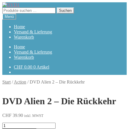
Zur
Zum
Navigation
Inhalt
Suchen
Suchen
springen
springen
nach:
Menü
Home
Versand & Lieferung
Warenkorb
Home
Versand & Lieferung
Warenkorb
CHF
0.00
0 Artikel
Start
/
Action
/
DVD Alien 2 – Die Rückkehr
DVD Alien 2 – Die Rückkehr
CHF
39.90
inkl. MWST
Alien