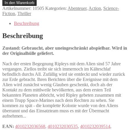
2
In den Warenkorb
-
Artikelnummer:
10505
Kategorien:
Abenteuer
,
Action
,
Science-
Die
Fiction
,
Thriller
Rückkehr
Menge
Beschreibung
Beschreibung
Zustand: Gebraucht, aber uneingeschränkt abspielbar. Wird in
der Originalhülle geliefert.
Nach der ersten Begegnung Ripleys mit dem Alien sind 57 Jahre
vergangen. Ziellos treibt sie sich immernoch im Kälteschlaf
befindlich durchs All. Zufällig wird sie entdeckt und wieder zurück
zur Erde gebracht. Ihren Berichten über die Ereignisse mit dem
Alien wird zunächst wenig Glauben geschenkt, doch als der
Kontakt zu dem mittlweile bevölkerten, aus dem ersten Teil
bekannten Planeten abbricht, wird Ripley gebeten zusammen mit
einem Trupp Space-Marines nach dem Rechten zu sehen. Sie
kommen zu spät - die komplette Kolonie wurde von den Aliens
überrannt und das Einsatzteam muss es mit der Übermacht
aufnehmen...
EAN:
4010232036568
,
4010232030535
,
4010232039514
,