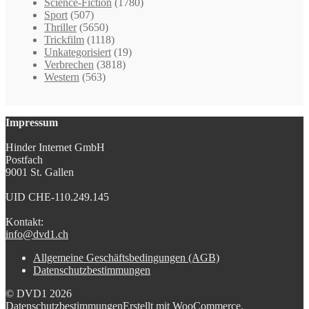
Science-Fiction
(1780)
Sport
(507)
Thriller
(5650)
Trickfilm
(1118)
Unkategorisiert
(19)
Verbrechen
(3818)
Western
(563)
Impressum
Hinder Internet GmbH
Postfach
9001 St. Gallen
UID CHE-110.249.145
Kontakt:
info@dvd1.ch
Allgemeine Geschäftsbedingungen (AGB)
Datenschutzbestimmungen
© DVD1 2026
Datenschutzbestimmungen
Erstellt mit WooCommerce
.