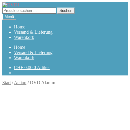
Zur
Zum
Navigation
Inhalt
Suchen
Suchen
springen
springen
nach:
Menü
Home
Versand & Lieferung
Warenkorb
Home
Versand & Lieferung
Warenkorb
CHF
0.00
0 Artikel
Start
/
Action
/
DVD Alarum