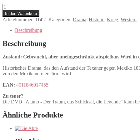
Alamo
-
In den Warenkorb
Der
Artikelnummer:
11451
Kategorien:
Drama
,
Historie
,
Krieg
,
Western
Traum,
das
Beschreibung
Schicksal,
die
Beschreibung
Legende
Menge
Zustand: Gebraucht, aber uneingeschränkt abspielbar. Wird in de
Historisches Drama, das den Aufstand der Texaner gegen Mexiko 1835
von den Mexikanern erstürmt wird.
EAN:
4011846017455
Zu teuer?
Die DVD "Alamo - Der Traum, das Schicksal, die Legende" kann
Ähnliche Produkte