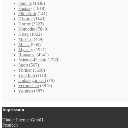
Familie
(1838)
Fantasy
(1818)
Film-Noir
(141)
Historie
(1140)
Horror
(3323)
Komödie
(7849)
Krieg
(1062)
Musical
(489)
Musik
(969)
Mystery
(1971)
Romanze
(4341)
Science-Fiction
(1780)
Sport
(507)
Thriller
(5650)
Trickfilm
(1118)
Unkategorisiert
(19)
Verbrechen
(3818)
Western
(563)
Impressum
Hinder Internet GmbH
Postfach