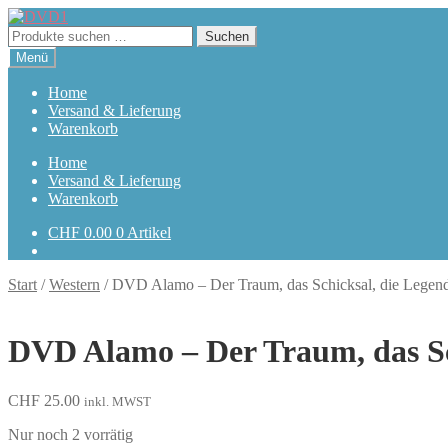
Zur
Zum
Navigation
Inhalt
Suchen
Suchen
springen
springen
nach:
Menü
Home
Versand & Lieferung
Warenkorb
Home
Versand & Lieferung
Warenkorb
CHF
0.00
0 Artikel
Start
/
Western
/
DVD Alamo – Der Traum, das Schicksal, die Legen
DVD Alamo – Der Traum, das Sc
CHF
25.00
inkl. MWST
Nur noch 2 vorrätig