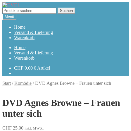
Zur
Zum
Navigation
Inhalt
Suchen
Suchen
springen
springen
nach:
Menü
Home
Versand & Lieferung
Warenkorb
Home
Versand & Lieferung
Warenkorb
CHF
0.00
0 Artikel
Start
/
Komödie
/
DVD Agnes Browne – Frauen unter sich
DVD Agnes Browne – Frauen
unter sich
CHF
25.00
inkl. MWST