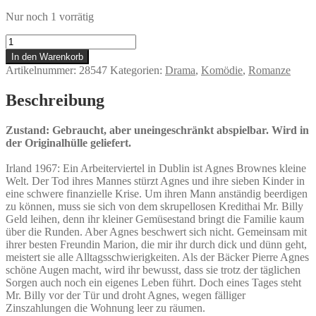
Nur noch 1 vorrätig
Agnes
Browne
In den Warenkorb
-
Artikelnummer:
28547
Kategorien:
Drama
,
Komödie
,
Romanze
Frauen
unter
Beschreibung
sich
Menge
Zustand: Gebraucht, aber uneingeschränkt abspielbar. Wird in
der Originalhülle geliefert.
Irland 1967: Ein Arbeiterviertel in Dublin ist Agnes Brownes kleine
Welt. Der Tod ihres Mannes stürzt Agnes und ihre sieben Kinder in
eine schwere finanzielle Krise. Um ihren Mann anständig beerdigen
zu können, muss sie sich von dem skrupellosen Kredithai Mr. Billy
Geld leihen, denn ihr kleiner Gemüsestand bringt die Familie kaum
über die Runden. Aber Agnes beschwert sich nicht. Gemeinsam mit
ihrer besten Freundin Marion, die mir ihr durch dick und dünn geht,
meistert sie alle Alltagsschwierigkeiten. Als der Bäcker Pierre Agnes
schöne Augen macht, wird ihr bewusst, dass sie trotz der täglichen
Sorgen auch noch ein eigenes Leben führt. Doch eines Tages steht
Mr. Billy vor der Tür und droht Agnes, wegen fälliger
Zinszahlungen die Wohnung leer zu räumen.