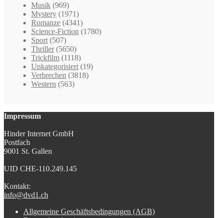
Musik
(969)
Mystery
(1971)
Romanze
(4341)
Science-Fiction
(1780)
Sport
(507)
Thriller
(5650)
Trickfilm
(1118)
Unkategorisiert
(19)
Verbrechen
(3818)
Western
(563)
Impressum
Hinder Internet GmbH
Postfach
9001 St. Gallen
UID CHE-110.249.145
Kontakt:
info@dvd1.ch
Allgemeine Geschäftsbedingungen (AGB)