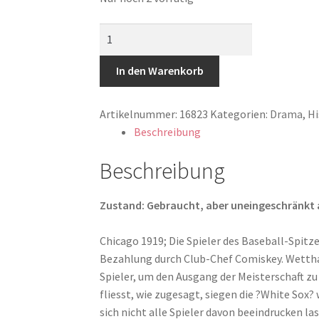
Acht
Mann
und
In den Warenkorb
ein
Skandal
Artikelnummer:
16823
Kategorien:
Drama
,
Hi
Menge
Beschreibung
Beschreibung
Zustand: Gebraucht, aber uneingeschränkt abs
Chicago 1919; Die Spieler des Baseball-Spitz
Bezahlung durch Club-Chef Comiskey. Wettha
Spieler, um den Ausgang der Meisterschaft zu 
fliesst, wie zugesagt, siegen die ?White Sox
sich nicht alle Spieler davon beeindrucken la