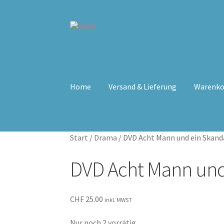
Zur
Zum
Navigation
Inhalt
springen
springen
Home
Versand & Lieferung
Warenko
Start
/
Drama
/
DVD Acht Mann und ein Skand
DVD Acht Mann und
CHF
25.00
inkl. MWST
Nur noch 2 vorrätig