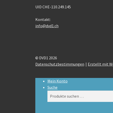
UID CHE-110.249.145
Kontakt:
info@dvd1.ch
© DVD1 2026
Datenschutzbestimmungen
Erstellt mit
Mein Konto
Suche
Suchen
Suchen
nach: