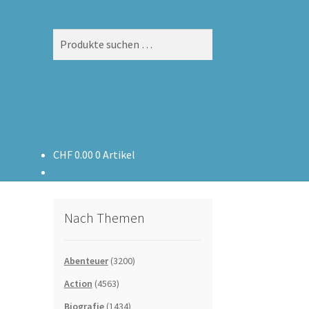
Suchen
Suchen
nach:
CHF
0.00
0 Artikel
Nach Themen
Abenteuer
(3200)
Action
(4563)
Biografie
(1434)