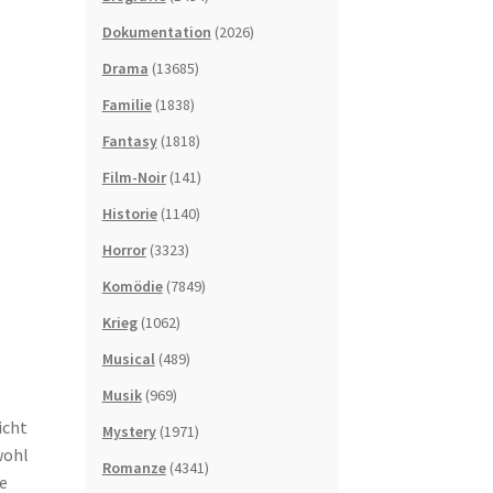
Dokumentation
(2026)
Drama
(13685)
Familie
(1838)
Fantasy
(1818)
Film-Noir
(141)
Historie
(1140)
Horror
(3323)
Komödie
(7849)
Krieg
(1062)
Musical
(489)
Musik
(969)
icht
Mystery
(1971)
wohl
Romanze
(4341)
se