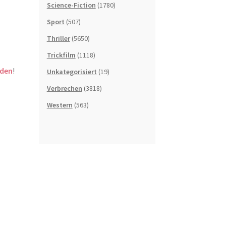
Science-Fiction
(1780)
Sport
(507)
Thriller
(5650)
Trickfilm
(1118)
rden
!
Unkategorisiert
(19)
Verbrechen
(3818)
Western
(563)