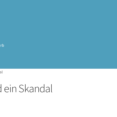
rb
al
 ein Skandal