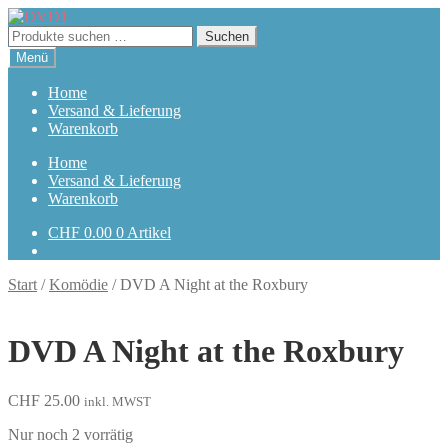
Zur
Zum
Navigation
Inhalt
Suchen
Suchen
springen
springen
nach:
Menü
Home
Versand & Lieferung
Warenkorb
Home
Versand & Lieferung
Warenkorb
CHF
0.00
0 Artikel
Start
/
Komödie
/
DVD A Night at the Roxbury
DVD A Night at the Roxbury
CHF
25.00
inkl. MWST
Nur noch 2 vorrätig