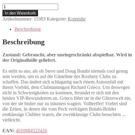
A
Night
In den Warenkorb
at
Artikelnummer:
11983
Kategorie:
Komödie
the
Roxbury
Beschreibung
Menge
Beschreibung
Zustand: Gebraucht, aber uneingeschränkt abspielbar. Wird in
der Originalhülle geliefert.
Es sieht so aus, als ob Steve und Doug Butabi niemals cool genug
sein werden, um es auf die Gästeliste des Roxbury Clubs zu
schaffen. Das ändert sich schlagartig nach einem Autounfall mit
ihrem Vorbild, dem Clubstammgast Richard Grieco. Um deswegen
nicht in Schwierigkeiten zu kommen, freundet er sich mit den
beiden VIP-Bewunderern an. Grieco führt sie in die Glitzerwelt ein,
von der sie bisher nur zu träumen wagten. Volltreffer! Vorbei sind
die Zeiten, in denen die vom Pech verfolgten Butabi-Brüder
erstklassige Clubber waren, die zweitklassige Clubs besuchten ...
vielleicht.
EAN:
4010884522426