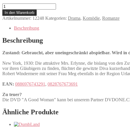
A
Good
In den Warenkorb
Woman
Artikelnummer:
12248
Kategorien:
Drama
,
Komödie
,
Romanze
Menge
Beschreibung
Beschreibung
Zustand: Gebraucht, aber uneingeschränkt abspielbar. Wird in de
New York, 1930: Die attraktive Mrs. Erlynne, die bislang von den Zu
vor ihren Gläubigern zu finden, flüchtet die gewitzte Diva kurzerhand 
Robert Windermere mit seiner Frau Meg ebenfalls in der Region Urlaub
EAN:
0886976743291
,
0828767673691
Zu teuer?
Die DVD "A Good Woman" kann bei unserem Partner DVDONE.
Ähnliche Produkte