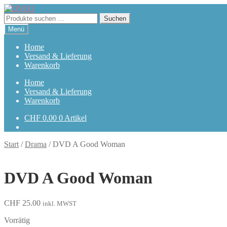
Zur
Zum
Navigation
Inhalt
Suchen
Suchen
springen
springen
nach:
Menü
Home
Versand & Lieferung
Warenkorb
Home
Versand & Lieferung
Warenkorb
CHF
0.00
0 Artikel
Start
/
Drama
/
DVD A Good Woman
DVD A Good Woman
CHF
25.00
inkl. MWST
Vorrätig