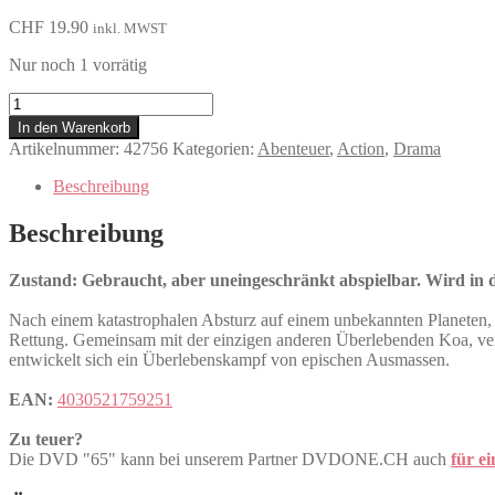
CHF
19.90
inkl. MWST
Nur noch 1 vorrätig
65
Menge
In den Warenkorb
Artikelnummer:
42756
Kategorien:
Abenteuer
,
Action
,
Drama
Beschreibung
Beschreibung
Zustand: Gebraucht, aber uneingeschränkt abspielbar. Wird in de
Nach einem katastrophalen Absturz auf einem unbekannten Planeten, stel
Rettung. Gemeinsam mit der einzigen anderen Überlebenden Koa, versu
entwickelt sich ein Überlebenskampf von epischen Ausmassen.
EAN:
4030521759251
Zu teuer?
Die DVD "65" kann bei unserem Partner DVDONE.CH auch
für e