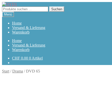
Zur
Zum
Navigation
Inhalt
Suchen
Suchen
springen
springen
nach:
Menü
Home
Versand & Lieferung
Warenkorb
Home
Versand & Lieferung
Warenkorb
CHF
0.00
0 Artikel
Start
/
Drama
/
DVD 65