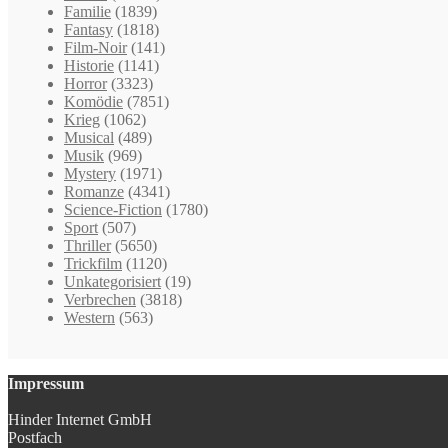
Familie
(1839)
Fantasy
(1818)
Film-Noir
(141)
Historie
(1141)
Horror
(3323)
Komödie
(7851)
Krieg
(1062)
Musical
(489)
Musik
(969)
Mystery
(1971)
Romanze
(4341)
Science-Fiction
(1780)
Sport
(507)
Thriller
(5650)
Trickfilm
(1120)
Unkategorisiert
(19)
Verbrechen
(3818)
Western
(563)
Impressum
Hinder Internet GmbH
Postfach