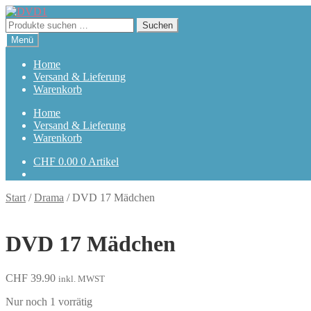
Zur
Zum
Navigation
Inhalt
Suchen
Suchen
springen
springen
nach:
Menü
Home
Versand & Lieferung
Warenkorb
Home
Versand & Lieferung
Warenkorb
CHF
0.00
0 Artikel
Start
/
Drama
/
DVD 17 Mädchen
DVD 17 Mädchen
CHF
39.90
inkl. MWST
Nur noch 1 vorrätig