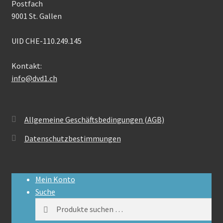
Postfach
9001 St. Gallen
UID CHE-110.249.145
Kontakt:
info@dvd1.ch
Allgemeine Geschäftsbedingungen (AGB)
Datenschutzbestimmungen
Mein Konto
Suche
Suchen
Suchen
nach: