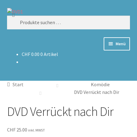
Zur
Zum
Suchen
Navigation
Inhalt
Suchen
springen
springen
nach:
Menü
CHF
0.00
0 Artikel
Home
Versand & Lieferung
Start
Komödie
Warenkorb
DVD Verrückt nach Dir
DVD Verrückt nach Dir
CHF
25.00
inkl. MWST