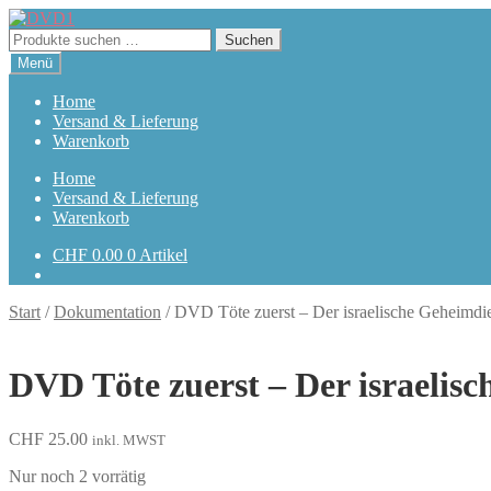
Zur
Zum
Navigation
Inhalt
Suchen
Suchen
springen
springen
nach:
Menü
Home
Versand & Lieferung
Warenkorb
Home
Versand & Lieferung
Warenkorb
CHF
0.00
0 Artikel
Start
/
Dokumentation
/
DVD Töte zuerst – Der israelische Geheimdie
DVD Töte zuerst – Der israelis
CHF
25.00
inkl. MWST
Nur noch 2 vorrätig