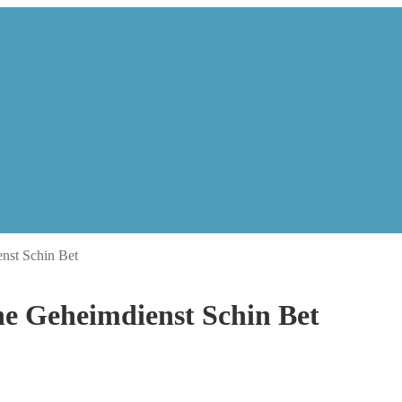
nst Schin Bet
che Geheimdienst Schin Bet