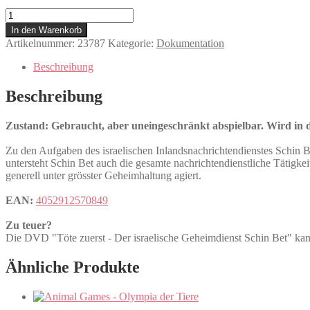
Töte
zuerst
In den Warenkorb
-
Artikelnummer:
23787
Kategorie:
Dokumentation
Der
israelische
Beschreibung
Geheimdienst
Schin
Beschreibung
Bet
Menge
Zustand: Gebraucht, aber uneingeschränkt abspielbar. Wird in de
Zu den Aufgaben des israelischen Inlandsnachrichtendienstes Schin 
untersteht Schin Bet auch die gesamte nachrichtendienstliche Tätigke
generell unter grösster Geheimhaltung agiert.
EAN:
4052912570849
Zu teuer?
Die DVD "Töte zuerst - Der israelische Geheimdienst Schin Bet"
Ähnliche Produkte