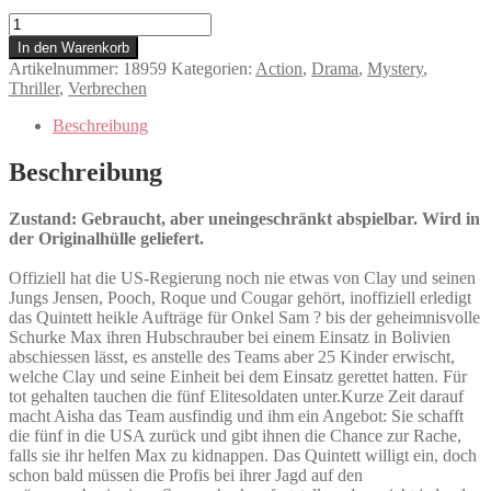
The
Losers
In den Warenkorb
Menge
Artikelnummer:
18959
Kategorien:
Action
,
Drama
,
Mystery
,
Thriller
,
Verbrechen
Beschreibung
Beschreibung
Zustand: Gebraucht, aber uneingeschränkt abspielbar. Wird in
der Originalhülle geliefert.
Offiziell hat die US-Regierung noch nie etwas von Clay und seinen
Jungs Jensen, Pooch, Roque und Cougar gehört, inoffiziell erledigt
das Quintett heikle Aufträge für Onkel Sam ? bis der geheimnisvolle
Schurke Max ihren Hubschrauber bei einem Einsatz in Bolivien
abschiessen lässt, es anstelle des Teams aber 25 Kinder erwischt,
welche Clay und seine Einheit bei dem Einsatz gerettet hatten. Für
tot gehalten tauchen die fünf Elitesoldaten unter.Kurze Zeit darauf
macht Aisha das Team ausfindig und ihm ein Angebot: Sie schafft
die fünf in die USA zurück und gibt ihnen die Chance zur Rache,
falls sie ihr helfen Max zu kidnappen. Das Quintett willigt ein, doch
schon bald müssen die Profis bei ihrer Jagd auf den