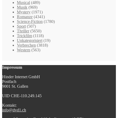
Musical
(489)
Musik
(969)
Mystery
(1971)
Romanze
(4341)
Science-Fiction
(1780)
Sport
(507)
Thriller
(5650)
Trickfilm
(1118)
Unkategorisiert
(19)
Verbrechen
(3818)
Western
(563)
Impressum
Hinder Internet GmbH
Postfach
9001 St. Gallen
UID CHE-110.249.145
Kontakt:
info@dvd1.ch