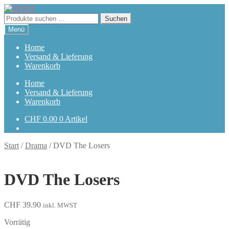
Zur
Zum
Navigation
Inhalt
Suchen
Suchen
springen
springen
nach:
Menü
Home
Versand & Lieferung
Warenkorb
Home
Versand & Lieferung
Warenkorb
CHF
0.00
0 Artikel
Start
/
Drama
/
DVD The Losers
DVD The Losers
CHF
39.90
inkl. MWST
Vorrätig