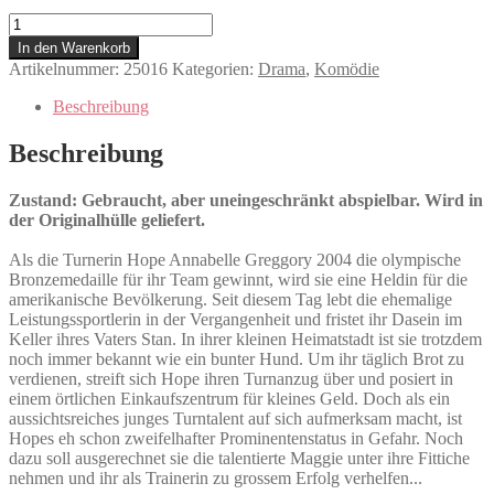
The
Bronze
In den Warenkorb
Menge
Artikelnummer:
25016
Kategorien:
Drama
,
Komödie
Beschreibung
Beschreibung
Zustand: Gebraucht, aber uneingeschränkt abspielbar. Wird in
der Originalhülle geliefert.
Als die Turnerin Hope Annabelle Greggory 2004 die olympische
Bronzemedaille für ihr Team gewinnt, wird sie eine Heldin für die
amerikanische Bevölkerung. Seit diesem Tag lebt die ehemalige
Leistungssportlerin in der Vergangenheit und fristet ihr Dasein im
Keller ihres Vaters Stan. In ihrer kleinen Heimatstadt ist sie trotzdem
noch immer bekannt wie ein bunter Hund. Um ihr täglich Brot zu
verdienen, streift sich Hope ihren Turnanzug über und posiert in
einem örtlichen Einkaufszentrum für kleines Geld. Doch als ein
aussichtsreiches junges Turntalent auf sich aufmerksam macht, ist
Hopes eh schon zweifelhafter Prominentenstatus in Gefahr. Noch
dazu soll ausgerechnet sie die talentierte Maggie unter ihre Fittiche
nehmen und ihr als Trainerin zu grossem Erfolg verhelfen...