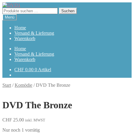
Zur
Zum
Navigation
Inhalt
Suchen
Suchen
springen
springen
nach:
Menü
Home
Versand & Lieferung
Warenkorb
Home
Versand & Lieferung
Warenkorb
CHF
0.00
0 Artikel
Start
/
Komödie
/
DVD The Bronze
DVD The Bronze
CHF
25.00
inkl. MWST
Nur noch 1 vorrätig