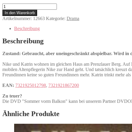
Sommer
vorm
In den Warenkorb
Balkon
Artikelnummer:
12663
Kategorie:
Drama
Menge
Beschreibung
Beschreibung
Zustand: Gebraucht, aber uneingeschränkt abspielbar. Wird in de
Nike und Katrin wohnen im gleichen Haus am Prenzlauer Berg. Auf Ni
mobilen Altenpflegerin Nike zur Hand geht. Und tatsächlich kreuzt da d
Freundinnen keine so guten Freundinnen mehr. Katrin trinkt mehr als 
EAN:
7321925012798
,
7321921867200
Zu teuer?
Die DVD "Sommer vorm Balkon" kann bei unserem Partner DVD
Ähnliche Produkte