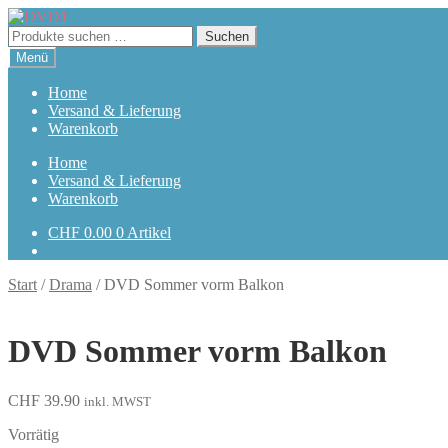
Zur
Zum
Navigation
Inhalt
Suchen
Suchen
springen
springen
nach:
Menü
Home
Versand & Lieferung
Warenkorb
Home
Versand & Lieferung
Warenkorb
CHF
0.00
0 Artikel
Start
/
Drama
/
DVD Sommer vorm Balkon
DVD Sommer vorm Balkon
CHF
39.90
inkl. MWST
Vorrätig