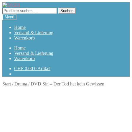
Zur
Zum
Navigation
Inhalt
Suchen
Suchen
springen
springen
nach:
Menü
Home
Versand & Lieferung
Warenkorb
Home
Versand & Lieferung
Warenkorb
CHF
0.00
0 Artikel
Start
/
Drama
/
DVD Sin – Der Tod hat kein Gewissen