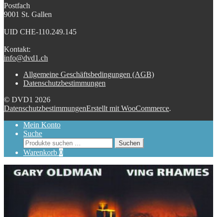
Postfach
9001 St. Gallen
UID CHE-110.249.145
Kontakt:
info@dvd1.ch
Allgemeine Geschäftsbedingungen (AGB)
Datenschutzbestimmungen
© DVD1 2026
Datenschutzbestimmungen
Erstellt mit WooCommerce
.
Mein Konto
Suche
Suchen
Suchen
nach:
Warenkorb
0