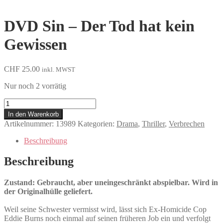
DVD Sin – Der Tod hat kein
Gewissen
CHF
25.00
inkl. MWST
Nur noch 2 vorrätig
Sin
-
In den Warenkorb
Der
Artikelnummer:
13989
Kategorien:
Drama
,
Thriller
,
Verbrechen
Tod
hat
Beschreibung
kein
Gewissen
Beschreibung
Menge
Zustand: Gebraucht, aber uneingeschränkt abspielbar. Wird in
der Originalhülle geliefert.
Weil seine Schwester vermisst wird, lässt sich Ex-Homicide Cop
Eddie Burns noch einmal auf seinen früheren Job ein und verfolgt