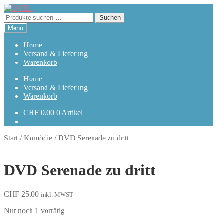
Zur
Zum
Navigation
Inhalt
Suchen
Suchen
springen
springen
nach:
Menü
Home
Versand & Lieferung
Warenkorb
Home
Versand & Lieferung
Warenkorb
CHF
0.00
0 Artikel
Start
/
Komödie
/
DVD Serenade zu dritt
DVD Serenade zu dritt
CHF
25.00
inkl. MWST
Nur noch 1 vorrätig