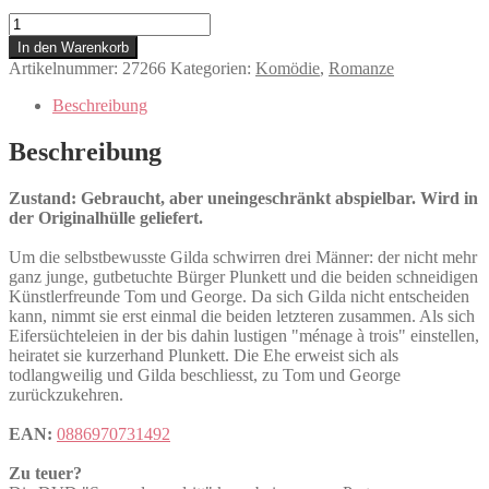
Serenade
zu
In den Warenkorb
dritt
Artikelnummer:
27266
Kategorien:
Komödie
,
Romanze
Menge
Beschreibung
Beschreibung
Zustand: Gebraucht, aber uneingeschränkt abspielbar. Wird in
der Originalhülle geliefert.
Um die selbstbewusste Gilda schwirren drei Männer: der nicht mehr
ganz junge, gutbetuchte Bürger Plunkett und die beiden schneidigen
Künstlerfreunde Tom und George. Da sich Gilda nicht entscheiden
kann, nimmt sie erst einmal die beiden letzteren zusammen. Als sich
Eifersüchteleien in der bis dahin lustigen "ménage à trois" einstellen,
heiratet sie kurzerhand Plunkett. Die Ehe erweist sich als
todlangweilig und Gilda beschliesst, zu Tom und George
zurückzukehren.
EAN:
0886970731492
Zu teuer?