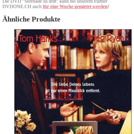
Die DVD "Serenade zu dritt" kann bei unserem Partner
DVDONE.CH auch
für eine Woche gemietet werden
!
Ähnliche Produkte