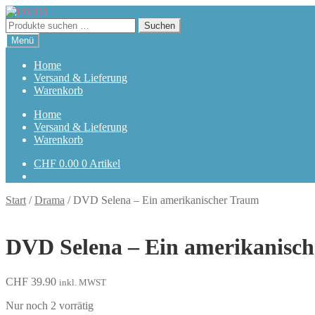
Zur
Zum
Navigation
Inhalt
Suchen
Suchen
springen
springen
nach:
Menü
Home
Versand & Lieferung
Warenkorb
Home
Versand & Lieferung
Warenkorb
CHF
0.00
0 Artikel
Start
/
Drama
/
DVD Selena – Ein amerikanischer Traum
DVD Selena – Ein amerikanisc
CHF
39.90
inkl. MWST
Nur noch 2 vorrätig