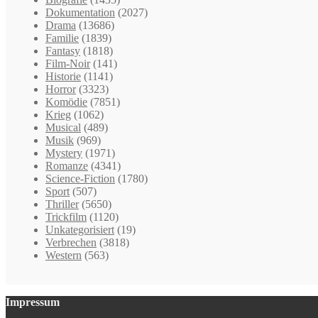
Dokumentation
(2027)
Drama
(13686)
Familie
(1839)
Fantasy
(1818)
Film-Noir
(141)
Historie
(1141)
Horror
(3323)
Komödie
(7851)
Krieg
(1062)
Musical
(489)
Musik
(969)
Mystery
(1971)
Romanze
(4341)
Science-Fiction
(1780)
Sport
(507)
Thriller
(5650)
Trickfilm
(1120)
Unkategorisiert
(19)
Verbrechen
(3818)
Western
(563)
Impressum