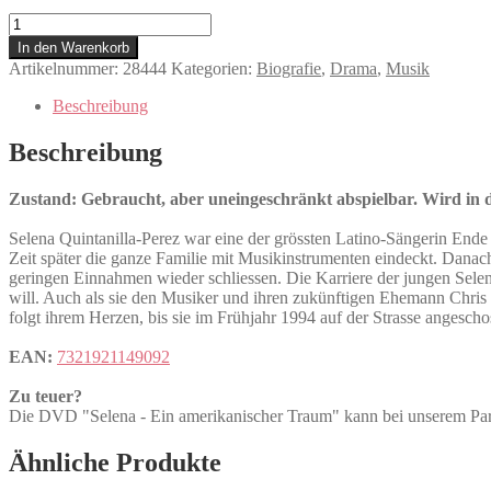
Selena
-
In den Warenkorb
Ein
Artikelnummer:
28444
Kategorien:
Biografie
,
Drama
,
Musik
amerikanischer
Traum
Beschreibung
Menge
Beschreibung
Zustand: Gebraucht, aber uneingeschränkt abspielbar. Wird in de
Selena Quintanilla-Perez war eine der grössten Latino-Sängerin Ende 
Zeit später die ganze Familie mit Musikinstrumenten eindeckt. Danach
geringen Einnahmen wieder schliessen. Die Karriere der jungen Selena 
will. Auch als sie den Musiker und ihren zukünftigen Ehemann Chris P
folgt ihrem Herzen, bis sie im Frühjahr 1994 auf der Strasse angescho
EAN:
7321921149092
Zu teuer?
Die DVD "Selena - Ein amerikanischer Traum" kann bei unserem
Ähnliche Produkte