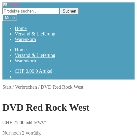
Zur
Zum
Navigation
Inhalt
Suchen
Suchen
springen
springen
nach:
Menü
Home
Versand & Lieferung
Warenkorb
Home
Versand & Lieferung
Warenkorb
CHF
0.00
0 Artikel
Start
/
Verbrechen
/
DVD Red Rock West
DVD Red Rock West
CHF
25.00
inkl. MWST
Nur noch 2 vorrätig