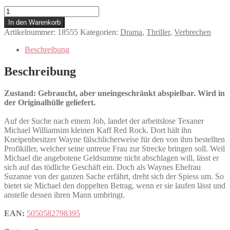
Red
Rock
In den Warenkorb
West
Artikelnummer:
18555
Kategorien:
Drama
,
Thriller
,
Verbrechen
Menge
Beschreibung
Beschreibung
Zustand: Gebraucht, aber uneingeschränkt abspielbar. Wird in
der Originalhülle geliefert.
Auf der Suche nach einem Job, landet der arbeitslose Texaner
Michael Williamsim kleinen Kaff Red Rock. Dort hält ihn
Kneipenbesitzer Wayne fälschlicherweise für den von ihm bestellten
Profikiller, welcher seine untreue Frau zur Strecke bringen soll. Weil
Michael die angebotene Geldsumme nicht abschlagen will, lässt er
sich auf das tödliche Geschäft ein. Doch als Waynes Ehefrau
Suzanne von der ganzen Sache erfährt, dreht sich der Spiess um. So
bietet sie Michael den doppelten Betrag, wenn er sie laufen lässt und
anstelle dessen ihren Mann umbringt.
EAN:
5050582798395