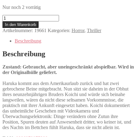
Nur noch 2 vorrätig
Paranormal
Activity
In den Warenkorb
-
Artikelnummer:
19661
Kategorien:
Horror
,
Thriller
Tokyo
Night
Beschreibung
Menge
Beschreibung
Zustand: Gebraucht, aber uneingeschränkt abspielbar. Wird in
der Originalhülle geliefert.
Haruka kommt aus dem Amerikaurlaub zurück und hat zwei
gebrochene Beine mitgebracht. Nun sitzt sie daheim in der Obhut
ihres neunzehnjährigen Bruders Koichi und würde sich beinahe
langweilen, wären da nicht diese seltsamen Vorkommnisse, die
praktisch mit ihrer Ankunft eingesetzt haben. Koichi dokumentiert
das unheimliche Geschehen mit Videokamera und
Überwachungselektronik: Dinge verändern ohne Zutun ihre
Position, Spuren deuten auf Anwesenheit dritter, wo keiner ist, und
des Nachts im Bettchen fühlt Haruka, dass sie nicht allein ist.