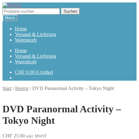
Zur
Zum
Navigation
Inhalt
Suchen
Suchen
springen
springen
nach:
Menü
Home
Versand & Lieferung
Warenkorb
Home
Versand & Lieferung
Warenkorb
CHF
0.00
0 Artikel
Start
/
Horror
/
DVD Paranormal Activity – Tokyo Night
DVD Paranormal Activity –
Tokyo Night
CHF
25.00
inkl. MWST