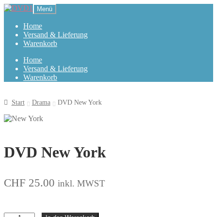
Zur
Zum
Menü
Navigation
Inhalt
springen
springen
Home
Versand & Lieferung
Warenkorb
Home
Versand & Lieferung
Warenkorb
Start
Drama
DVD New York
DVD New York
CHF
25.00
inkl. MWST
New