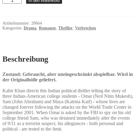
In den Warenkorb
York
Menge
Artikelnummer:
28664
Kategorien:
Drama
,
Romanze
,
Thriller
,
Verbrechen
Beschreibung
Zustand: Gebraucht, aber uneingeschränkt abspielbar. Wird in
der Originalhülle geliefert.
Kabir Khan directs this Indian political thriller telling the story of
three Indian-American college students - Omar (Neil Nitin Mukesh),
Sam (John Abraham) and Maya (Katrina Kaif) - whose lives are
changed forever following the attacks on the World Trade Center in
September 2001. When Omar is asked by the FBI to spy on his old
college friend Sam, who was detained immediately after the events
of 9/11 as a terrorist suspect, his allegiances - both personal and
political - are tested to the limit.