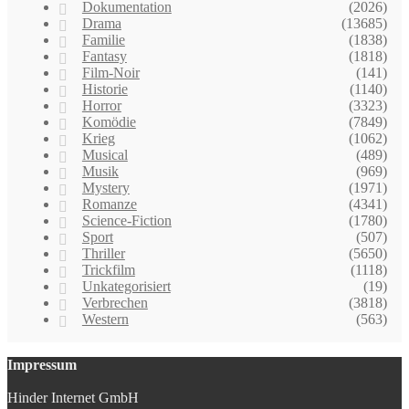
Dokumentation
(2026)
Drama
(13685)
Familie
(1838)
Fantasy
(1818)
Film-Noir
(141)
Historie
(1140)
Horror
(3323)
Komödie
(7849)
Krieg
(1062)
Musical
(489)
Musik
(969)
Mystery
(1971)
Romanze
(4341)
Science-Fiction
(1780)
Sport
(507)
Thriller
(5650)
Trickfilm
(1118)
Unkategorisiert
(19)
Verbrechen
(3818)
Western
(563)
Impressum
Hinder Internet GmbH