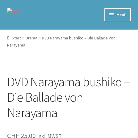
Zur
Zum
Menü
Navigation
Inhalt
springen
springen
Home
Start
Drama
DVD Narayama bushiko – Die Ballade von
Narayama
Versand & Lieferung
Warenkorb
DVD Narayama bushiko –
Die Ballade von
Narayama
CHF
25.00
inkl. MWST