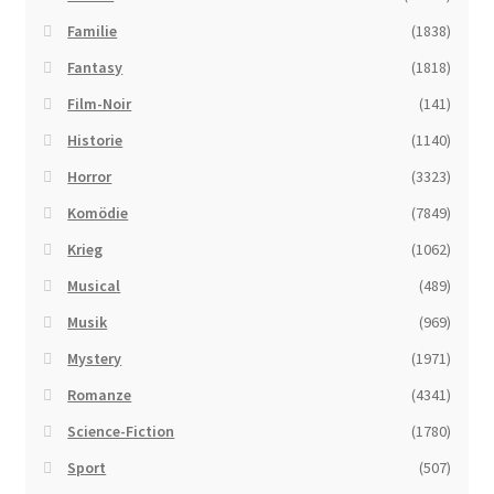
Familie
(1838)
Fantasy
(1818)
Film-Noir
(141)
Historie
(1140)
Horror
(3323)
Komödie
(7849)
Krieg
(1062)
Musical
(489)
Musik
(969)
Mystery
(1971)
Romanze
(4341)
Science-Fiction
(1780)
Sport
(507)