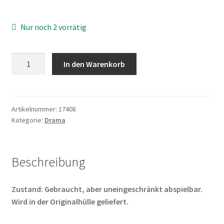
Nur noch 2 vorrätig
Narayama
In den Warenkorb
bushiko
-
Die
Ballade
Artikelnummer:
17408
Kategorie:
Drama
von
Narayama
Menge
Beschreibung
Zustand: Gebraucht, aber uneingeschränkt abspielbar.
Wird in der Originalhülle geliefert.