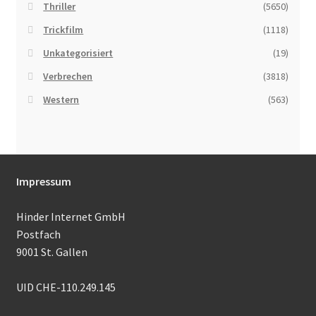
Thriller
(5650)
Trickfilm
(1118)
Unkategorisiert
(19)
Verbrechen
(3818)
Western
(563)
Impressum
Hinder Internet GmbH
Postfach
9001 St. Gallen
UID CHE-110.249.145