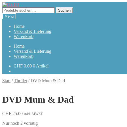
Zur
Zum
Navigation
Inhalt
Suchen
Suchen
springen
springen
nach:
Menü
Home
Versand & Lieferung
Warenkorb
Home
Versand & Lieferung
Warenkorb
CHF
0.00
0 Artikel
Start
/
Thriller
/
DVD Mum & Dad
DVD Mum & Dad
CHF
25.00
inkl. MWST
Nur noch 2 vorrätig