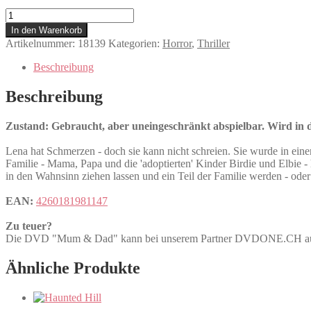
Mum
&
In den Warenkorb
Dad
Artikelnummer:
18139
Kategorien:
Horror
,
Thriller
Menge
Beschreibung
Beschreibung
Zustand: Gebraucht, aber uneingeschränkt abspielbar. Wird in de
Lena hat Schmerzen - doch sie kann nicht schreien. Sie wurde in einen
Familie - Mama, Papa und die 'adoptierten' Kinder Birdie und Elbie - h
in den Wahnsinn ziehen lassen und ein Teil der Familie werden - oder 
EAN:
4260181981147
Zu teuer?
Die DVD "Mum & Dad" kann bei unserem Partner DVDONE.CH 
Ähnliche Produkte