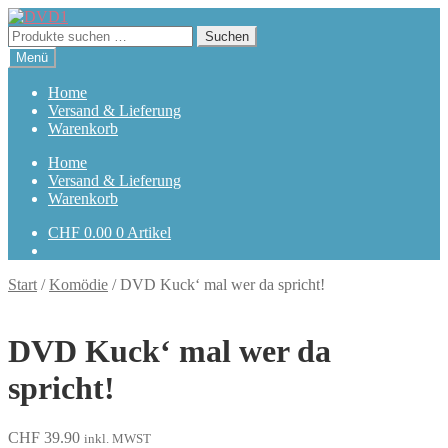
Zur
Zum
Navigation
Inhalt
Suchen
Suchen
springen
springen
nach:
Menü
Home
Versand & Lieferung
Warenkorb
Home
Versand & Lieferung
Warenkorb
CHF
0.00
0 Artikel
Start
/
Komödie
/
DVD Kuck‘ mal wer da spricht!
DVD Kuck‘ mal wer da
spricht!
CHF
39.90
inkl. MWST