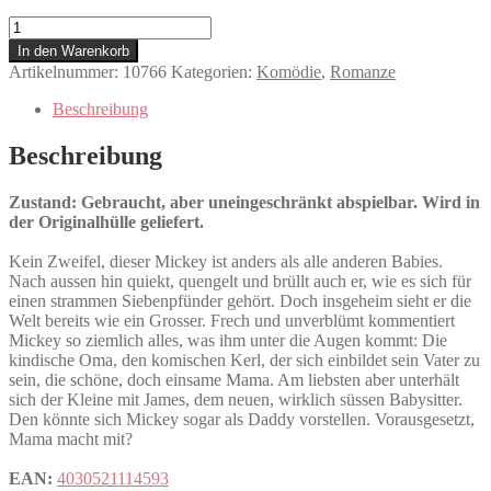
Kuck'
mal
In den Warenkorb
wer
Artikelnummer:
10766
Kategorien:
Komödie
,
Romanze
da
spricht!
Beschreibung
Menge
Beschreibung
Zustand: Gebraucht, aber uneingeschränkt abspielbar. Wird in
der Originalhülle geliefert.
Kein Zweifel, dieser Mickey ist anders als alle anderen Babies.
Nach aussen hin quiekt, quengelt und brüllt auch er, wie es sich für
einen strammen Siebenpfünder gehört. Doch insgeheim sieht er die
Welt bereits wie ein Grosser. Frech und unverblümt kommentiert
Mickey so ziemlich alles, was ihm unter die Augen kommt: Die
kindische Oma, den komischen Kerl, der sich einbildet sein Vater zu
sein, die schöne, doch einsame Mama. Am liebsten aber unterhält
sich der Kleine mit James, dem neuen, wirklich süssen Babysitter.
Den könnte sich Mickey sogar als Daddy vorstellen. Vorausgesetzt,
Mama macht mit?
EAN:
4030521114593