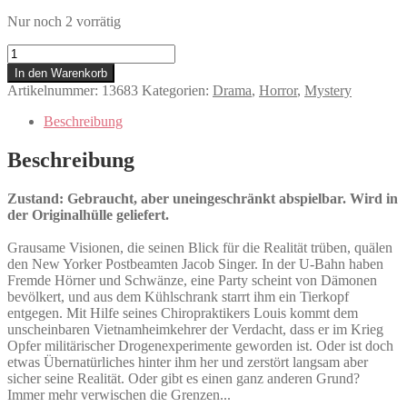
Nur noch 2 vorrätig
Jacob's
Ladder
In den Warenkorb
-
Artikelnummer:
13683
Kategorien:
Drama
,
Horror
,
Mystery
In
der
Beschreibung
Gewalt
des
Beschreibung
Jenseits
Menge
Zustand: Gebraucht, aber uneingeschränkt abspielbar. Wird in
der Originalhülle geliefert.
Grausame Visionen, die seinen Blick für die Realität trüben, quälen
den New Yorker Postbeamten Jacob Singer. In der U-Bahn haben
Fremde Hörner und Schwänze, eine Party scheint von Dämonen
bevölkert, und aus dem Kühlschrank starrt ihm ein Tierkopf
entgegen. Mit Hilfe seines Chiropraktikers Louis kommt dem
unscheinbaren Vietnamheimkehrer der Verdacht, dass er im Krieg
Opfer militärischer Drogenexperimente geworden ist. Oder ist doch
etwas Übernatürliches hinter ihm her und zerstört langsam aber
sicher seine Realität. Oder gibt es einen ganz anderen Grund?
Immer mehr verwischen die Grenzen...