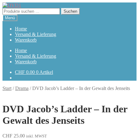
Zur
Zum
Navigation
Inhalt
Suchen
Suchen
springen
springen
nach:
Menü
Home
Versand & Lieferung
Warenkorb
Home
Versand & Lieferung
Warenkorb
CHF
0.00
0 Artikel
Start
/
Drama
/
DVD Jacob’s Ladder – In der Gewalt des Jenseits
DVD Jacob’s Ladder – In der
Gewalt des Jenseits
CHF
25.00
inkl. MWST