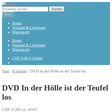
Zur
Zum
Navigation
Inhalt
Suchen
Suchen
springen
springen
nach:
Menü
Home
Versand & Lieferung
Warenkorb
Home
Versand & Lieferung
Warenkorb
CHF
0.00
0 Artikel
Start
/
Komödie
/
DVD In der Hölle ist der Teufel los
DVD In der Hölle ist der Teufel
los
CHF
25.00
inkl. MWST