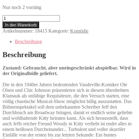
Nur noch 2 vorrätig
In
der
In den Warenkorb
Hölle
Artikelnummer:
18415
Kategorie:
Komödie
ist
der
Beschreibung
Teufel
los
Beschreibung
Menge
Zustand: Gebraucht, aber uneingeschränkt abspielbar. Wird in
der Originalhülle geliefert.
Die in den 1940er Jahren bedeutenden Vaudeville-Komiker Ole
Olsen und Chic Johnson präsentieren sich in diesem überdrehten
Klamauk als unfähige Requisiteure, die den Versuch starten, eine
völlig chaotische Musical-Show möglichst billig auszustatten. Das
Bühnenspektakel soll dem unbekannten Schreiber Jeff den
Durchbruch am Broadway bringen, damit er endlich seine geliebte
und wohlhabende Kitty heiraten kann. Als sich herausstellt, dass
auch Jeffs reicher Freund Woody in Kitty verliebt ist endet alles in
einem heillosen Durcheinander... Turbulent und voller skurriler
Einfälle von der ersten bis zur letzten Sekunde: Ein buntes