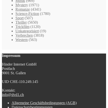
Musik
(969)
Mystery
(1971)
Romanze
(4341)
Science-Fiction
(1780)
Sport
(507)
Thriller
(5650)
Trickfilm
(1120)
Unkategorisiert
(19)
Verbrechen
(3818)
Western
(563)
Impressum
Hinder Internet GmbH
Postfach
9001 St. Gallen
UID CHE-110.249.145
Kontakt:
info@dvd1.ch
Allgemeine Geschäftsbedingungen (AGB)
Datenschutzbestimmungen