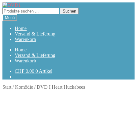
Zur
Zum
Navigation
Inhalt
Suchen
Suchen
springen
springen
nach:
Menü
Home
Versand & Lieferung
Warenkorb
Home
Versand & Lieferung
Warenkorb
CHF
0.00
0 Artikel
Start
/
Komödie
/
DVD I Heart Huckabees