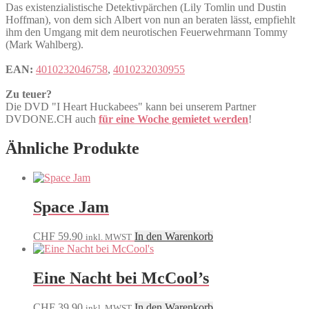
Das existenzialistische Detektivpärchen (Lily Tomlin und Dustin
Hoffman), von dem sich Albert von nun an beraten lässt, empfiehlt
ihm den Umgang mit dem neurotischen Feuerwehrmann Tommy
(Mark Wahlberg).
EAN:
4010232046758
,
4010232030955
Zu teuer?
Die DVD "I Heart Huckabees" kann bei unserem Partner
DVDONE.CH auch
für eine Woche gemietet werden
!
Ähnliche Produkte
Space Jam
CHF
59.90
In den Warenkorb
inkl. MWST
Eine Nacht bei McCool’s
CHF
39.90
In den Warenkorb
inkl. MWST