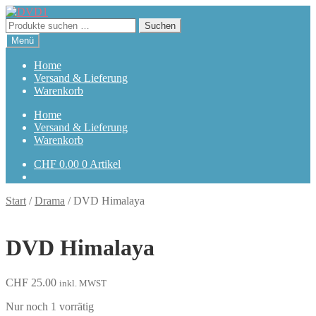
Zur
Zum
Navigation
Inhalt
Suchen
Suchen
springen
springen
nach:
Menü
Home
Versand & Lieferung
Warenkorb
Home
Versand & Lieferung
Warenkorb
CHF
0.00
0 Artikel
Start
/
Drama
/
DVD Himalaya
DVD Himalaya
CHF
25.00
inkl. MWST
Nur noch 1 vorrätig