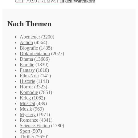
CHF
79.90
In den Warenkorb
inkl. MWST
Nach Themen
Abenteuer
(3200)
Action
(4564)
Biografie
(1435)
Dokumentation
(2027)
Drama
(13686)
Familie
(1839)
Fantasy
(1818)
Film-Noir
(141)
Historie
(1141)
Horror
(3323)
Komödie
(7851)
Krieg
(1062)
Musical
(489)
Musik
(969)
Mystery
(1971)
Romanze
(4341)
Science-Fiction
(1780)
Sport
(507)
Thriller
(5650)