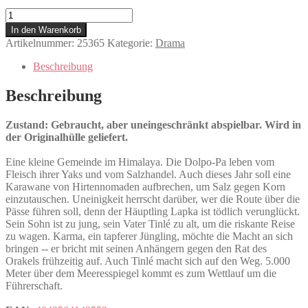
Himalaya
Menge
In den Warenkorb
Artikelnummer:
25365
Kategorie:
Drama
Beschreibung
Beschreibung
Zustand: Gebraucht, aber uneingeschränkt abspielbar. Wird in
der Originalhülle geliefert.
Eine kleine Gemeinde im Himalaya. Die Dolpo-Pa leben vom
Fleisch ihrer Yaks und vom Salzhandel. Auch dieses Jahr soll eine
Karawane von Hirtennomaden aufbrechen, um Salz gegen Korn
einzutauschen. Uneinigkeit herrscht darüber, wer die Route über die
Pässe führen soll, denn der Häuptling Lapka ist tödlich verunglückt.
Sein Sohn ist zu jung, sein Vater Tinlé zu alt, um die riskante Reise
zu wagen. Karma, ein tapferer Jüngling, möchte die Macht an sich
bringen -- er bricht mit seinen Anhängern gegen den Rat des
Orakels frühzeitig auf. Auch Tinlé macht sich auf den Weg. 5.000
Meter über dem Meeresspiegel kommt es zum Wettlauf um die
Führerschaft.