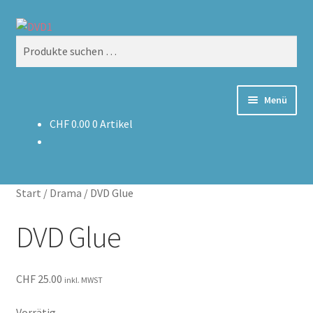
Zur
Zum
Suchen
Navigation
Inhalt
Suchen
springen
springen
nach:
Menü
CHF
0.00
0 Artikel
Home
Versand & Lieferung
Start
/
Drama
/
DVD Glue
Warenkorb
DVD Glue
CHF
25.00
inkl. MWST
Vorrätig