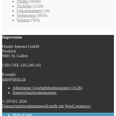
Thriller
(5650)
Trickfilm
(1120)
Unkategorisiert
(19)
Verbrechen
(3818)
Western
(563)
Impressum
Hinder Internet GmbH
Postfach
9001 St. Gallen
UID CHE-110.249.145
Kontakt:
info@dvd1.ch
Allgemeine Geschäftsbedingungen (AGB)
Datenschutzbestimmungen
© DVD1 2026
Datenschutzbestimmungen
Erstellt mit WooCommerce
.
Mein Konto