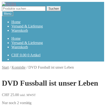
Zur
Zum
Navigation
Inhalt
Suchen
Suchen
springen
springen
nach:
Menü
Home
Versand & Lieferung
Warenkorb
Home
Versand & Lieferung
Warenkorb
CHF
0.00
0 Artikel
Start
/
Komödie
/
DVD Fussball ist unser Leben
DVD Fussball ist unser Leben
CHF
25.00
inkl. MWST
Nur noch 2 vorrätig