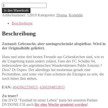
Fussball
ist
In den Warenkorb
unser
Artikelnummer:
12819
Kategorien:
Drama
,
Komödie
Leben
Menge
Beschreibung
Beschreibung
Zustand: Gebraucht, aber uneingeschränkt abspielbar. Wird in
der Originalhülle geliefert.
Hans und seine drei besten Freunde aus Gelsenkirchen sind, wie es
die Umgebung kaum anders zulässt, Fans des FC Schalke 04,
insbesondere des argentinischen Wunderstürmers Pablo Antonio ?
Dios? Di Ospeo. Der allerdings hat momentan gerade eine
Pechsträhne, und seine vier Fans scheinen die Einzigen zu sein, die
noch hinter ihm stehen.
EAN:
4042662250023
,
4260294852853
Zu teuer?
Die DVD "Fussball ist unser Leben" kann bei unserem Partner
DVDONE.CH auch
für eine Woche gemietet werden
!