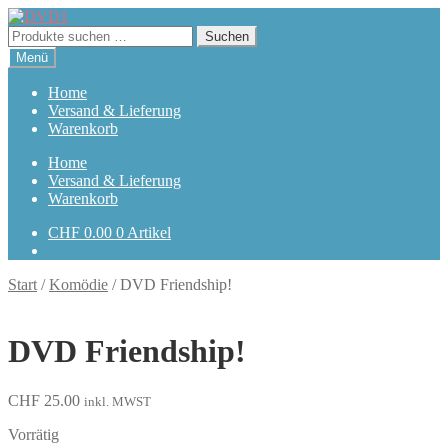
Zur
Zum
Navigation
Inhalt
Suchen
Suchen
springen
springen
nach:
Menü
Home
Versand & Lieferung
Warenkorb
Home
Versand & Lieferung
Warenkorb
CHF
0.00
0 Artikel
Start
/
Komödie
/
DVD Friendship!
DVD Friendship!
CHF
25.00
inkl. MWST
Vorrätig