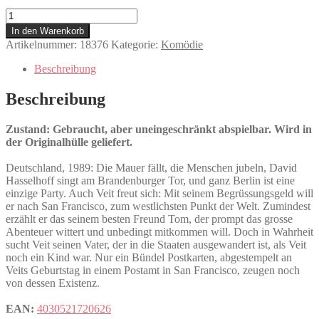
Friendship!
Menge
In den Warenkorb
Artikelnummer:
18376
Kategorie:
Komödie
Beschreibung
Beschreibung
Zustand: Gebraucht, aber uneingeschränkt abspielbar. Wird in
der Originalhülle geliefert.
Deutschland, 1989: Die Mauer fällt, die Menschen jubeln, David
Hasselhoff singt am Brandenburger Tor, und ganz Berlin ist eine
einzige Party. Auch Veit freut sich: Mit seinem Begrüssungsgeld will
er nach San Francisco, zum westlichsten Punkt der Welt. Zumindest
erzählt er das seinem besten Freund Tom, der prompt das grosse
Abenteuer wittert und unbedingt mitkommen will. Doch in Wahrheit
sucht Veit seinen Vater, der in die Staaten ausgewandert ist, als Veit
noch ein Kind war. Nur ein Bündel Postkarten, abgestempelt an
Veits Geburtstag in einem Postamt in San Francisco, zeugen noch
von dessen Existenz.
EAN:
4030521720626