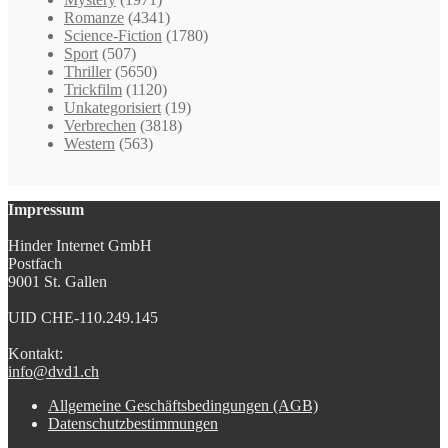
Romanze
(4341)
Science-Fiction
(1780)
Sport
(507)
Thriller
(5650)
Trickfilm
(1120)
Unkategorisiert
(19)
Verbrechen
(3818)
Western
(563)
Impressum
Hinder Internet GmbH
Postfach
9001 St. Gallen
UID CHE-110.249.145
Kontakt:
info@dvd1.ch
Allgemeine Geschäftsbedingungen (AGB)
Datenschutzbestimmungen