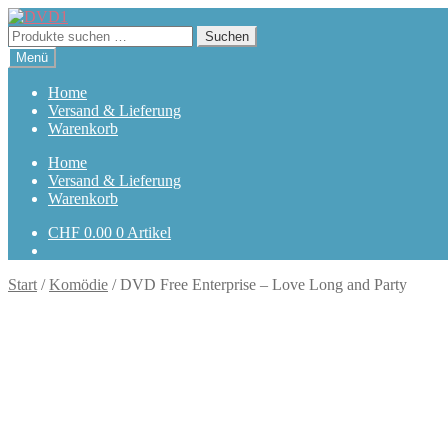
Zur
Zum
Navigation
Inhalt
Suchen
Suchen
springen
springen
nach:
Menü
Home
Versand & Lieferung
Warenkorb
Home
Versand & Lieferung
Warenkorb
CHF
0.00
0 Artikel
Start
/
Komödie
/
DVD Free Enterprise – Love Long and Party