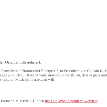
r Originalhülle geliefert.
rnsehserie ?Raumschiff Enterprise?, insbesondere von Captain Kirk alia
es wirklich zur Realität wird, müssen sie feststellen, dass er ganz ander
nes oskuren Musicals überzeugen will.
erem Partner DVDONE.CH auch
für eine Woche gemietet werden
!