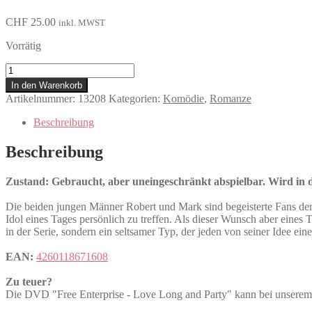
CHF
25.00
inkl. MWST
Vorrätig
Free
Enterprise
In den Warenkorb
-
Artikelnummer:
13208
Kategorien:
Komödie
,
Romanze
Love
Long
Beschreibung
and
Party
Beschreibung
Menge
Zustand: Gebraucht, aber uneingeschränkt abspielbar. Wird in de
Die beiden jungen Männer Robert und Mark sind begeisterte Fans der Fe
Idol eines Tages persönlich zu treffen. Als dieser Wunsch aber eines Tag
in der Serie, sondern ein seltsamer Typ, der jeden von seiner Idee ei
EAN:
4260118671608
Zu teuer?
Die DVD "Free Enterprise - Love Long and Party" kann bei uns