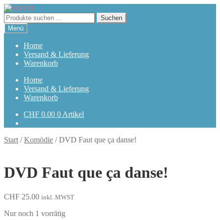
Zur
Zum
Navigation
Inhalt
Suchen
Suchen
springen
springen
nach:
Menü
Home
Versand & Lieferung
Warenkorb
Home
Versand & Lieferung
Warenkorb
CHF
0.00
0 Artikel
Start
/
Komödie
/
DVD Faut que ça danse!
DVD Faut que ça danse!
CHF
25.00
inkl. MWST
Nur noch 1 vorrätig