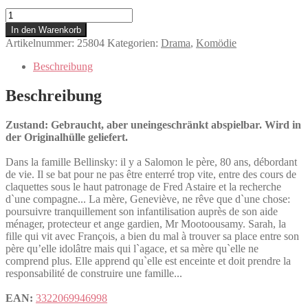
Faut
que
In den Warenkorb
ça
Artikelnummer:
25804
Kategorien:
Drama
,
Komödie
danse!
Menge
Beschreibung
Beschreibung
Zustand: Gebraucht, aber uneingeschränkt abspielbar. Wird in
der Originalhülle geliefert.
Dans la famille Bellinsky: il y a Salomon le père, 80 ans, débordant
de vie. Il se bat pour ne pas être enterré trop vite, entre des cours de
claquettes sous le haut patronage de Fred Astaire et la recherche
d`une compagne... La mère, Geneviève, ne rêve que d`une chose:
poursuivre tranquillement son infantilisation auprès de son aide
ménager, protecteur et ange gardien, Mr Mootoousamy. Sarah, la
fille qui vit avec François, a bien du mal à trouver sa place entre son
père qu’elle idolâtre mais qui l`agace, et sa mère qu`elle ne
comprend plus. Elle apprend qu`elle est enceinte et doit prendre la
responsabilité de construire une famille...
EAN:
3322069946998