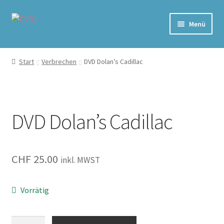
Zur
Zum
Menü
Navigation
Inhalt
springen
springen
Home
Start
Verbrechen
DVD Dolan’s Cadillac
Versand & Lieferung
Warenkorb
DVD Dolan’s Cadillac
CHF
25.00
inkl. MWST
Vorrätig
Dolan's