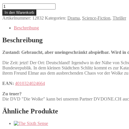
Die
Wolke
In den Warenkorb
Menge
Artikelnummer:
12832
Kategorien:
Drama
,
Science-Fiction
,
Thriller
Beschreibung
Beschreibung
Zustand: Gebraucht, aber uneingeschränkt abspielbar. Wird in de
Die Zeit: jetzt! Der Ort: Deutschland! Irgendwo in der Nähe von Sch
Bundesrepublik. In dem kleinen Städtchen Schlitz kommt es zur Katas
ihrem Freund Elmar aus dem ausbrechenden Chaos vor der Wolke zu fl
EAN:
4010324024664
Zu teuer?
Die DVD "Die Wolke" kann bei unserem Partner DVDONE.CH au
Ähnliche Produkte