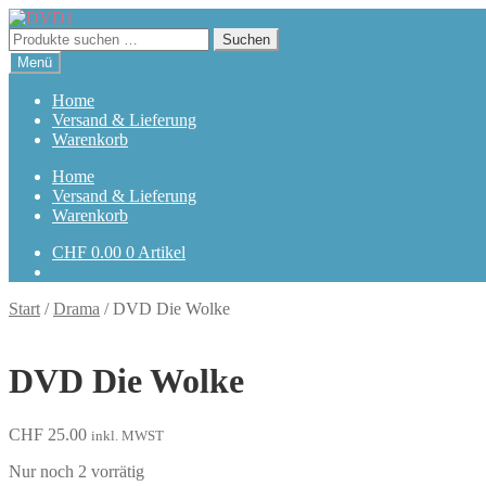
Zur
Zum
Navigation
Inhalt
Suchen
Suchen
springen
springen
nach:
Menü
Home
Versand & Lieferung
Warenkorb
Home
Versand & Lieferung
Warenkorb
CHF
0.00
0 Artikel
Start
/
Drama
/
DVD Die Wolke
DVD Die Wolke
CHF
25.00
inkl. MWST
Nur noch 2 vorrätig