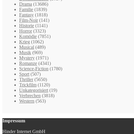
Drama
(13686)
Familie
(1839)
Fantasy
(1818)
Film-Noir
(141)
Historie
(1141)
Horror
(3323)
Komödie
(7851)
Krieg
(1062)
Musical
(489)
Musik
(969)
Mystery
(1971)
Romanze
(4341)
Science-Fiction
(1780)
Sport
(507)
Thriller
(5650)
Trickfilm
(1120)
Unkategorisiert
(19)
Verbrechen
(3818)
Western
(563)
Impressum
Hinder Internet GmbH