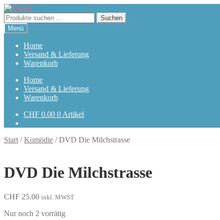
Zur
Zum
Navigation
Inhalt
Suchen
Suchen
springen
springen
nach:
Menü
Home
Versand & Lieferung
Warenkorb
Home
Versand & Lieferung
Warenkorb
CHF
0.00
0 Artikel
Start
/
Komödie
/
DVD Die Milchstrasse
DVD Die Milchstrasse
CHF
25.00
inkl. MWST
Nur noch 2 vorrätig