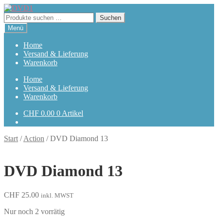
Zur
Zum
Navigation
Inhalt
Suchen
Suchen
springen
springen
nach:
Menü
Home
Versand & Lieferung
Warenkorb
Home
Versand & Lieferung
Warenkorb
CHF
0.00
0 Artikel
Start
/
Action
/
DVD Diamond 13
DVD Diamond 13
CHF
25.00
inkl. MWST
Nur noch 2 vorrätig