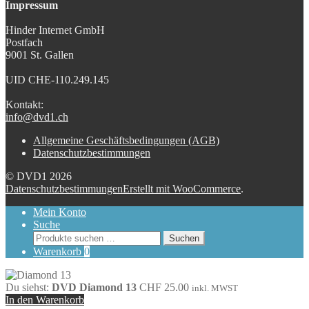
Impressum
Hinder Internet GmbH
Postfach
9001 St. Gallen
UID CHE-110.249.145
Kontakt:
info@dvd1.ch
Allgemeine Geschäftsbedingungen (AGB)
Datenschutzbestimmungen
© DVD1 2026
Datenschutzbestimmungen
Erstellt mit WooCommerce
.
Mein Konto
Suche
Suchen
Suchen
nach:
Warenkorb
0
Du siehst:
DVD Diamond 13
CHF
25.00
inkl. MWST
In den Warenkorb