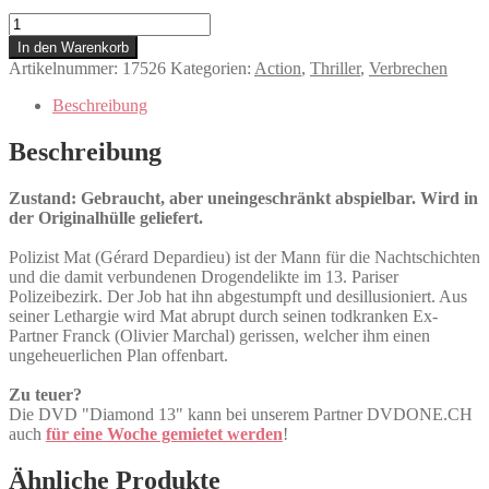
Diamond
13
In den Warenkorb
Menge
Artikelnummer:
17526
Kategorien:
Action
,
Thriller
,
Verbrechen
Beschreibung
Beschreibung
Zustand: Gebraucht, aber uneingeschränkt abspielbar. Wird in
der Originalhülle geliefert.
Polizist Mat (Gérard Depardieu) ist der Mann für die Nachtschichten
und die damit verbundenen Drogendelikte im 13. Pariser
Polizeibezirk. Der Job hat ihn abgestumpft und desillusioniert. Aus
seiner Lethargie wird Mat abrupt durch seinen todkranken Ex-
Partner Franck (Olivier Marchal) gerissen, welcher ihm einen
ungeheuerlichen Plan offenbart.
Zu teuer?
Die DVD "Diamond 13" kann bei unserem Partner DVDONE.CH
auch
für eine Woche gemietet werden
!
Ähnliche Produkte