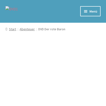
Zur
Zum
Menü
Navigation
Inhalt
springen
springen
Home
Start
Abenteuer
DVD Der rote Baron
Versand & Lieferung
Warenkorb