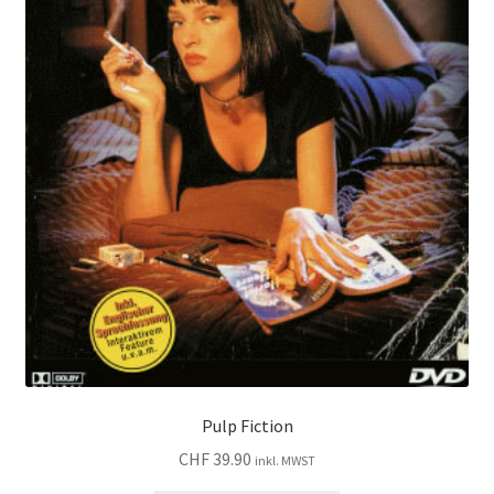
Pulp Fiction
CHF
39.90
inkl. MWST