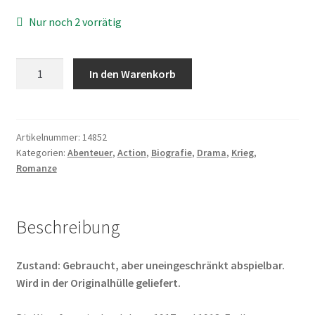
Nur noch 2 vorrätig
Der
In den Warenkorb
rote
Baron
Menge
Artikelnummer:
14852
Kategorien:
Abenteuer
,
Action
,
Biografie
,
Drama
,
Krieg
,
Romanze
Beschreibung
Zustand: Gebraucht, aber uneingeschränkt abspielbar.
Wird in der Originalhülle geliefert.