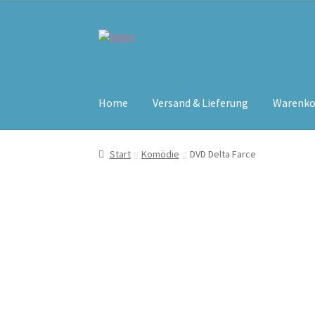
Zur
Zum
Navigation
Inhalt
springen
springen
Home
Versand & Lieferung
Warenko
Start
Komödie
DVD Delta Farce