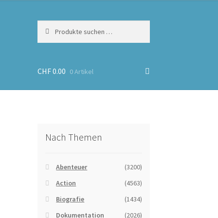
Suchen
Suchen
nach:
CHF
0.00
0 Artikel
Nach Themen
Abenteuer
(3200)
Action
(4563)
Biografie
(1434)
Dokumentation
(2026)