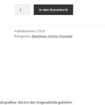
Delta
In den Warenkorb
Farce
Menge
Artikelnummer:
17270
Kategorien:
Abenteuer
,
Action
,
Komödie
pielbar. Wird in der Originalhülle geliefert.