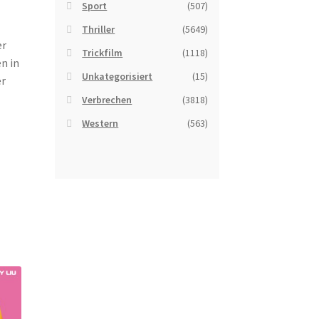
Sport
(507)
Thriller
(5649)
er
Trickfilm
(1118)
n in
Unkategorisiert
(15)
er
Verbrechen
(3818)
Western
(563)