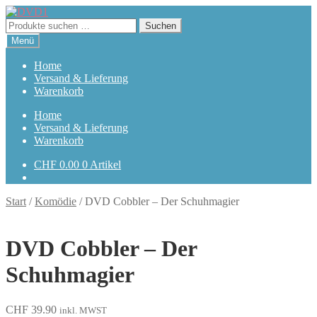
Zur
Zum
Navigation
Inhalt
Suchen
Suchen
springen
springen
nach:
Menü
Home
Versand & Lieferung
Warenkorb
Home
Versand & Lieferung
Warenkorb
CHF
0.00
0 Artikel
Start
/
Komödie
/
DVD Cobbler – Der Schuhmagier
DVD Cobbler – Der
Schuhmagier
CHF
39.90
inkl. MWST