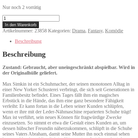
Nur noch 2 vorrätig
Cobbler
-
In den Warenkorb
Der
Artikelnummer:
23858
Kategorien:
Drama
,
Fantasy
,
Komödie
Schuhmagier
Menge
Beschreibung
Beschreibung
Zustand: Gebraucht, aber uneingeschränkt abspielbar. Wird in
der Originalhülle geliefert.
Max Simkin ist ein Schuhmacher, der seinen monotonen Alltag in
einer New Yorker Schusterei verbringt, die sich seit Generationen in
Familienbesitz befindet. Eines Tages fällt ihm ein magisches
Erbstück in die Hände, das ihm eine ganz besondere Fähigkeit
verleiht: Er kann fortan in die Leben seiner Kunden schlüpfen,
wenn er ihre mit der Leder-Nähmaschine reparierten Schuhe trägt!
Max ist verführt, sein neues Können für fragwürdige Zwecke
einzusetzen. So nimmt er etwa die Gestalt eines Kunden an, um
dessen hübscher Freundin näherzukommen, schlüpft in die Schuhe
seines Vaters Abraham, damit seine Mutter ihn noch einmal sehen