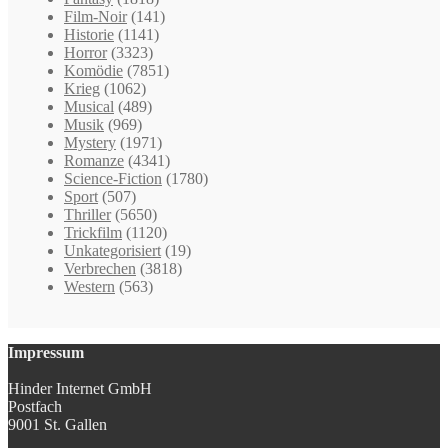
Film-Noir
(141)
Historie
(1141)
Horror
(3323)
Komödie
(7851)
Krieg
(1062)
Musical
(489)
Musik
(969)
Mystery
(1971)
Romanze
(4341)
Science-Fiction
(1780)
Sport
(507)
Thriller
(5650)
Trickfilm
(1120)
Unkategorisiert
(19)
Verbrechen
(3818)
Western
(563)
Impressum
Hinder Internet GmbH
Postfach
9001 St. Gallen