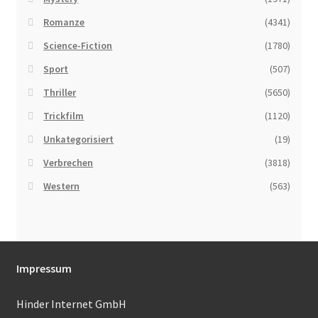
Romanze
(4341)
Science-Fiction
(1780)
Sport
(507)
Thriller
(5650)
Trickfilm
(1120)
Unkategorisiert
(19)
Verbrechen
(3818)
Western
(563)
Impressum
Hinder Internet GmbH